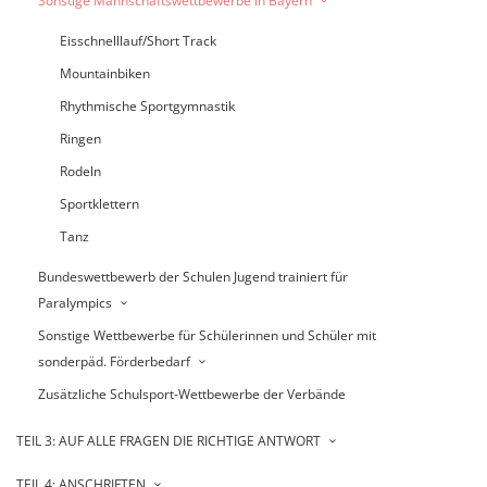
Sonstige Mannschaftswettbewerbe in Bayern
Eisschnelllauf/Short Track
Mountainbiken
Rhythmische Sportgymnastik
Ringen
Rodeln
Sportklettern
Tanz
Bundeswettbewerb der Schulen Jugend trainiert für
Paralympics
Sonstige Wettbewerbe für Schülerinnen und Schüler mit
sonderpäd. Förderbedarf
Zusätzliche Schulsport-Wettbewerbe der Verbände
TEIL 3: AUF ALLE FRAGEN DIE RICHTIGE ANTWORT
TEIL 4: ANSCHRIFTEN