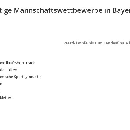
tige Mannschaftswettbewerbe in Baye
Wettkämpfe bis zum Landesfinale i
hnelllauf/Short-Track
tainbiken
hmische Sportgymnastik
en
ln
klettern