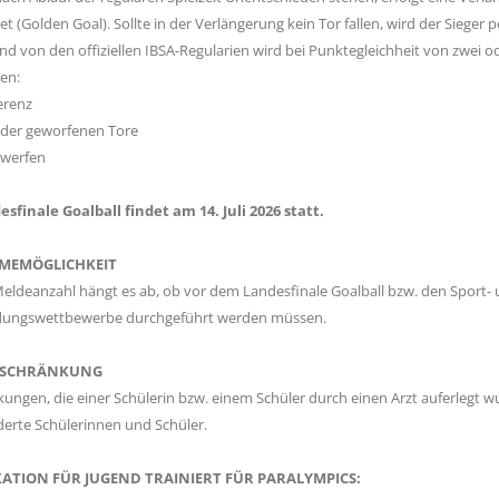
t (Golden Goal). Sollte in der Verlängerung kein Tor fallen, wird der Sieger 
d von den offiziellen IBSA-Regularien wird bei Punktegleichheit von zwei
en:
erenz
 der geworfenen Tore
ywerfen
sfinale Goalball findet am 14. Juli 2026
statt.
MEMÖGLICHKEIT
eldeanzahl hängt es ab, ob vor dem Landesfinale Goalball bzw. den Sport- 
dungswettbewerbe durchgeführt werden müssen.
ESCHRÄNKUNG
ungen, die einer Schülerin bzw. einem Schüler durch einen Arzt auferlegt
derte Schülerinnen und Schüler.
KATION FÜR JUGEND TRAINIERT FÜR PARALYMPICS: