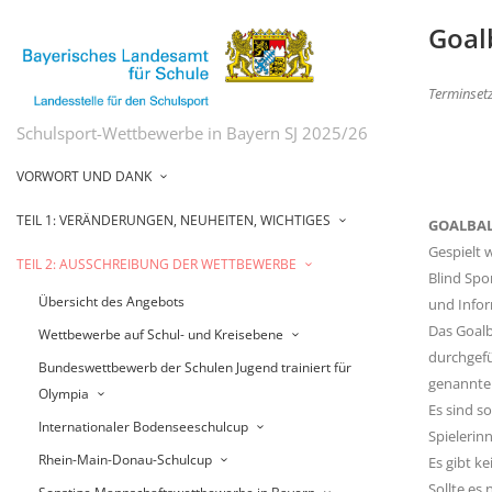
Goal
Terminset
Schulsport-Wettbewerbe in Bayern SJ 2025/26
VORWORT UND DANK
TEIL 1: VERÄNDERUNGEN, NEUHEITEN, WICHTIGES
GOALBA
Gespielt w
TEIL 2: AUSSCHREIBUNG DER WETTBEWERBE
Blind Spo
Übersicht des Angebots
und Infor
Das Goalb
Wettbewerbe auf Schul- und Kreisebene
durchgefü
Bundeswettbewerb der Schulen Jugend trainiert für
genannte
Olympia
Es sind s
Internationaler Bodenseeschulcup
Spielerin
Rhein-Main-Donau-Schulcup
Es gibt 
Sollte es