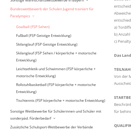
Sonstige Mannschaftswettbewerbe in Bayern
entscheide
Bundeswettbewerb der Schulen Jugend trainiert für
Abweichen
Paralympics
entschied
Goalball (FSP Sehen)
a) Tordiff
b) Anzahl
Fußball (FSP Geistige Entwicklung)
c) Penalt
Skilanglauf (FSP Geistige Entwicklung)
Skilanglauf (FSP Sehen / körperliche + motorische
Das Lande
Entwicklung)
Leichtathletik und Schwimmen (FSP körperliche +
TEILNAH
motorische Entwicklung)
Von der M
Ausschei
Rollstuhlbasketball (FSP körperliche + motorische
Entwicklung)
STARTB
Tischtennis (FSP körperliche + motorische Entwicklung)
Beschränk
Sonstige Wettbewerbe für Schülerinnen und Schüler mit
für behin
sonderpäd. Förderbedarf
QUALIFI
Zusätzliche Schulsport-Wettbewerbe der Verbände