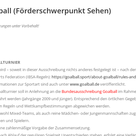
ball (Förderschwerpunkt Sehen)
zungen unter Vorbehalt!
LLTURNIER
ird – soweit in dieser Ausschreibung nichts anderes festgelegt ist – nach den
rts Federation (IBSA-Regeln):
https://goalball.sport/about-goalball/rules-a
mationen zur Sportart sind auch unter
www.goalball.de
veröffentlicht.
allturnier soll in Anlehnung an die
Bundesausschreibung Goalball
im Rahmen
hrt werden (Jahrgänge 2009 und jünger). Entsprechend den örtlichen Gege
n Regeln und Wettkampfbestimmungen abgewichen werden.
owohl Mixed-Teams, als auch reine Mädchen- oder Jungenmannschaften zuge
nen und Spielern.
keine zahlenmäßige Vorgabe der Zusammensetzung.
 nach Ablauf der regulären Spielzeit Unentschieden stehen, erfolgt eine Verl