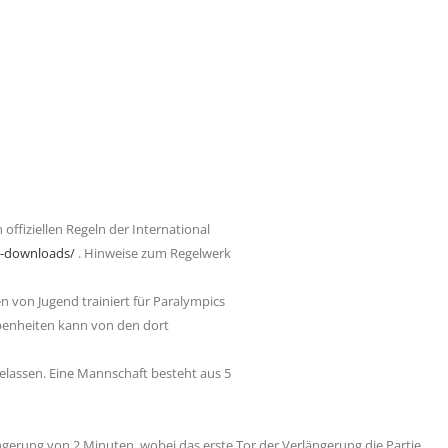
 offiziellen Regeln der International
nd-downloads/
. Hinweise zum Regelwerk
 von Jugend trainiert für Paralympics
benheiten kann von den dort
lassen. Eine Mannschaft besteht aus 5
ängerung von 2 Minuten, wobei das erste Tor der Verlängerung die Partie