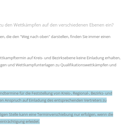
 zu den Wettkämpfen auf den verschiedenen Ebenen ein?
en, die den "Weg nach oben" darstellen, finden Sie immer einen
ttkampftermin auf Kreis- und Bezirksebene keine Einladung erhalten,
adungen und Wettkampfunterlagen zu Qualifikationswettkämpfen und
termine für die Feststellung von Kreis-, Regional-, Bezirks- und
k den Anspruch auf Einladung des entsprechenden Vertreters zu
digen Stelle kann eine Terminverschiebung nur erfolgen, wenn die
nträchtigung erleidet.