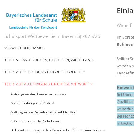
Einl
Wann fi
Schulsport-Wettbewerbe in Bayern SJ 2025/26
Im Vorspa
Rahmen
VORWORT UND DANK
Sollten S
TEIL 1: VERÄNDERUNGEN, NEUHEITEN, WICHTIGES
wenden si
TEIL 2: AUSSCHREIBUNG DER WETTBEWERBE
Landesfin
TEIL 3: AUF ALLE FRAGEN DIE RICHTIGE ANTWORT
Hinweis 
Anträge an den Landesausschuss
Bei Übers
Qualifika
Ausschreibung und Aufruf
weiterfü
Auftrag an die Schulen: Auswahl treffen
Bei recht
KUVB: Onlineportal Schulsport
mitbetrof
Bekanntmachungen des Bayerischen Staatsministeriums