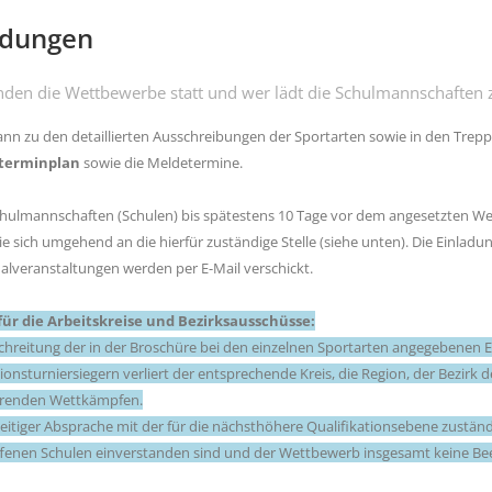
adungen
nden die Wettbewerbe statt und wer lädt die Schulmannschaften
nn zu den detaillierten Ausschreibungen der Sportarten sowie in den Trepp
terminplan
sowie die Meldetermine.
chulmannschaften (Schulen) bis spätestens 10 Tage vor dem angesetzten We
e sich umgehend an die hierfür zuständige Stelle (siehe unten). Die Einl
alveranstaltungen werden per E-Mail verschickt.
für die Arbeitskreise und Bezirksausschüsse:
chreitung der in der Broschüre bei den einzelnen Sportarten angegebenen End
tionsturniersiegern verliert der entsprechende Kreis, die Region, der Bezir
hrenden Wettkämpfen.
zeitiger Absprache mit der für die nächsthöhere Qualifikationsebene zustän
fenen Schulen einverstanden sind und der Wettbewerb insgesamt keine Beei