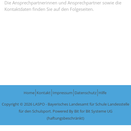
Die Ansprechpartnerinnen und Ansprechpartner sowie die
Kontaktdaten finden Sie auf den Folgeseiten.
Home
Kontakt
Impressum
Datenschutz
Hilfe
Copyright © 2026 LASPO - Bayerisches Landesamt für Schule Landesstelle
für den Schulsport. Powered By
Bit for Bit Systeme UG
(haftungsbeschränkt)