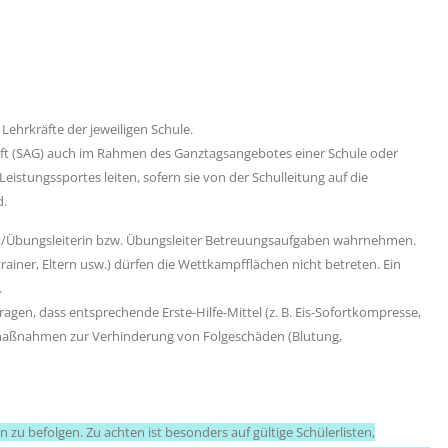
ehrkräfte der jeweiligen Schule.
aft (SAG) auch im Rahmen des Ganztagsangebotes einer Schule oder
istungssportes leiten, sofern sie von der Schulleitung auf die
d.
ft/Übungsleiterin bzw. Übungsleiter Betreuungsaufgaben wahrnehmen.
rainer, Eltern usw.) dürfen die Wettkampfflächen nicht betreten. Ein
.
agen, dass entsprechende Erste-Hilfe-Mittel (z. B. Eis-Sofortkompresse,
emaßnahmen zur Verhinderung von Folgeschäden (Blutung,
zu befolgen. Zu achten ist besonders auf gültige Schülerlisten,