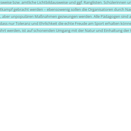
sweise bzw. amtliche Lichtbildausweise und ggf. Ranglisten. Schülerinnen 
tkampf gebracht werden – ebensowenig sollen die Organisatoren durch Nac
n, aber unpopulären Maßnahmen gezwungen werden. Alle Pädagogen sind a
 dass nur Toleranz und Ehrlichkeit die echte Freude am Sport erhalten könne
hrt werden, ist auf schonenden Umgang mit der Natur und Einhaltung der