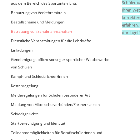
Schülerau
aus dem Bereich des Sportunterrichts
ihren Wet
Benutzung von Verkehrsmitteln
korrekte
Bestellscheine und Meldungen
erfahren,
Betreuung von Schulmannschaften
durchgefü
Dienstliche Veranstaltungen für die Lehrkräfte
Einladungen
Genehmigungspflicht sonstiger sportlicher Wettbewerbe
von Schulen
Kampf- und Schiedsrichter/innen
Kostenregelung
Melderegelungen für Schulen besonderer Art
Meldung von Mittelschulverbünden/Partnerklassen
Schiedsgerichte
Startberechtigung und Identität
Teilnahmemöglichkeiten für Berufsschülerinnen und