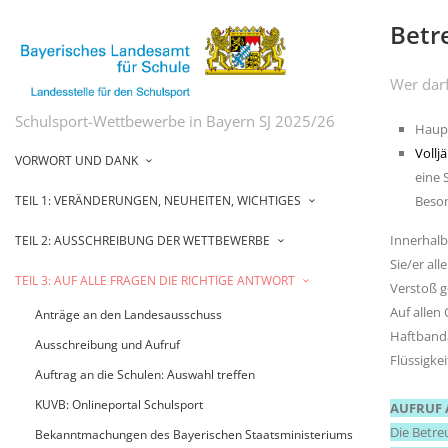
Betr
Wer dar
Schulsport-Wettbewerbe in Bayern SJ 2025/26
Haupt
Vollj
VORWORT UND DANK
eine 
TEIL 1: VERÄNDERUNGEN, NEUHEITEN, WICHTIGES
Beson
Innerhalb
TEIL 2: AUSSCHREIBUNG DER WETTBEWERBE
Sie/er al
TEIL 3: AUF ALLE FRAGEN DIE RICHTIGE ANTWORT
Verstoß g
Auf allen
Anträge an den Landesausschuss
Haftbanda
Ausschreibung und Aufruf
Flüssigke
Auftrag an die Schulen: Auswahl treffen
KUVB: Onlineportal Schulsport
AUFRUF 
Die Betre
Bekanntmachungen des Bayerischen Staatsministeriums