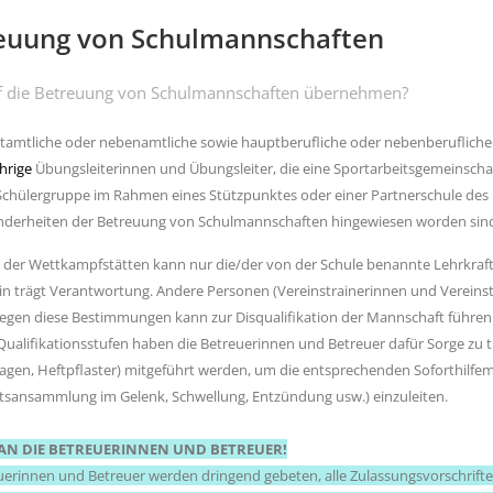
euung von Schulmannschaften
f die Betreuung von Schulmannschaften übernehmen?
amtliche oder nebenamtliche sowie hauptberufliche oder nebenberufliche L
ährige
Übungsleiterinnen und Übungsleiter, die eine Sportarbeitsgemeinsch
Schülergruppe im Rahmen eines Stützpunktes oder einer Partnerschule des Le
derheiten der Betreuung von Schulmannschaften hingewiesen worden sin
 der Wettkampfstätten kann nur die/der von der Schule benannte Lehrkra
lein trägt Verantwortung. Andere Personen (Vereinstrainerinnen und Vereinst
egen diese Bestimmungen kann zur Disqualifikation der Mannschaft führen
 Qualifikationsstufen haben die Betreuerinnen und Betreuer dafür Sorge zu tr
gen, Heftpflaster) mitgeführt werden, um die entsprechenden Soforthilf
itsansammlung im Gelenk, Schwellung, Entzündung usw.) einzuleiten.
AN DIE BETREUERINNEN UND BETREUER!
uerinnen und Betreuer werden dringend gebeten, alle Zulassungsvorschriften 