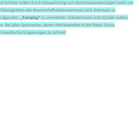
und Schüler sollen durch Missachtung von Startvoraussetzungen nicht um
hlässigkeiten der Mannschaftsbetreuerinnen und -betreuer zu
ufgerufen,
„Fairplay“
zu vermitteln. Schülerinnen und Schüler sollten
n. Bei allen Sportarten, deren Wettbewerbe in der freien Natur
 Umweltschutzregelungen zu achten!