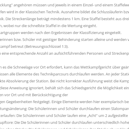
cklung" angehören müssen und jeweils in einem Einzel- und einem Staffelw
fen wird in der Klassischen Technik. Ausnahme bildet die Schlussläuferin bzw. 
ik. Die Streckenlänge beträgt mindestens 1 km. Eine Staffel besteht aus dre
en, wobei nur die schnellste Staffel in die Wertung eingeht.
tartgruppen werden nach den Ergebnissen der Klassifizierung eingeteilt.
erinnen bzw. Schüler mit geistiger Behinderung starten alleine und werden 
ampf betreut (Betreuungsschlüssel 1:3).
 eine entsprechende Anzahl an aufsichtführenden Personen und Streckenpos
n es die Schneelage vor Ort erfordert, kann das Wettkampfgericht über ge
ssen alle Elemente des Technikparcours durchlaufen werden. An jeder Stati
kte Absolvierung der Station. Bei nicht korrekter Ausführung weist die Kamp
diese Anweisung ignoriert, behält sich das Schiedsgericht die Möglichkeit ei
n vor Ort und mit Berücksichtigung der
gen Gegebenheiten festgelegt. Einige Elemente werden hier exemplarisch be
htungsänderung: Die Schülerinnen und Schüler durchlaufen einen Slalompar
terlaufen: Die Schülerinnen und Schüler laufen eine „Acht“ um 2 aufgestellt
lupftore: Die Die Schülerinnen und Schüler durchlaufen unterschiedlich hohe