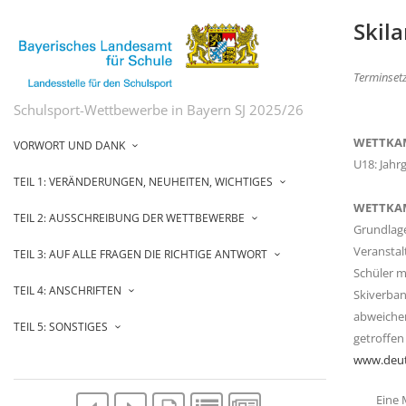
Skil
Terminset
Schulsport-Wettbewerbe in Bayern SJ 2025/26
WETTKA
VORWORT UND DANK
U18: Jahr
TEIL 1: VERÄNDERUNGEN, NEUHEITEN, WICHTIGES
WETTKA
TEIL 2: AUSSCHREIBUNG DER WETTBEWERBE
Grundlage
Veranstal
TEIL 3: AUF ALLE FRAGEN DIE RICHTIGE ANTWORT
Schüler m
TEIL 4: ANSCHRIFTEN
Skiverban
abweichen
TEIL 5: SONSTIGES
getroffen
www.deuts
Eine 