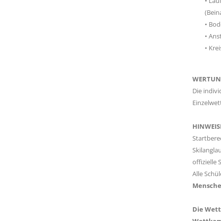
• Lau
(Bein
• Bod
• Ans
• Kre
WERTUN
Die indiv
Einzelwet
HINWEIS
Startbere
Skilangla
offizielle
Alle Schü
Mensche
Die Wett