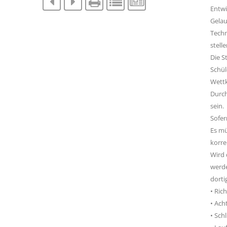
Entwi
Gelau
Techn
stell
Die S
Schül
Wettk
Durch
sein.
Sofer
Es mü
korre
Wird 
werde
dorti
• Ric
• Ach
• Sch