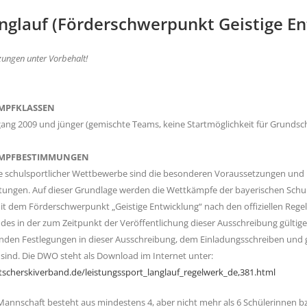
anglauf (Förderschwerpunkt Geistige En
zungen unter Vorbehalt!
MPFKLASSEN
gang 2009 und jünger (gemischte Teams, keine Startmöglichkeit für Grunds
MPFBESTIMMUNGEN
 schulsportlicher Wettbewerbe sind die besonderen Voraussetzungen und 
tungen. Auf dieser Grundlage werden die Wettkämpfe der bayerischen Schul
it dem Förderschwerpunkt „Geistige Entwicklung“ nach den offiziellen Re
des in der zum Zeitpunkt der Veröffentlichung dieser Ausschreibung gültig
den Festlegungen in dieser Ausschreibung, dem Einladungsschreiben und
 sind. Die DWO steht als Download im Internet unter:
cherskiverband.de/leistungssport_langlauf_regelwerk_de,381.html
Mannschaft besteht aus mindestens 4, aber nicht mehr als 6 Schülerinnen b