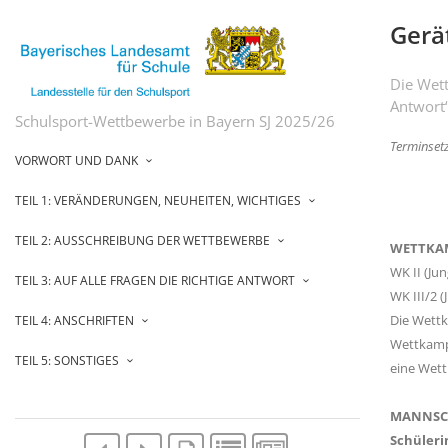
Gerä
Die Wett
Antwort
Schulsport-Wettbewerbe in Bayern SJ 2025/26
Terminset
VORWORT UND DANK
TEIL 1: VERÄNDERUNGEN, NEUHEITEN, WICHTIGES
TEIL 2: AUSSCHREIBUNG DER WETTBEWERBE
WETTKA
WK II (Ju
TEIL 3: AUF ALLE FRAGEN DIE RICHTIGE ANTWORT
WK III/2 
Die Wettk
TEIL 4: ANSCHRIFTEN
Wettkampf
TEIL 5: SONSTIGES
eine Wett
MANNSC
Schüleri