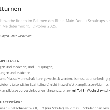
tturnen
bewerbe finden im Rahmen des Rhein-Main-Donau-Schulcups statt. B
“. Meldetermin: 15. Oktober 2025.
zungen unter Vorbehalt!
MPFKLASSEN:
ngen und Mädchen) und III/1 (Jungen)
(Jungen und Mädchen)
ampfklasse/Mannschaft kann gewechselt werden. Es muss aber unbedingt gewä
ebene (also z.B. im Bezirksfinale) nicht in zwei Wettkampfklassen/Mannschaf
kampfklasse vorgeschriebenen Jahrgangsgrenze (
vgl. Teil 3 - Wechsel zwi
HAFTSSTÄRKE
nnen und Schüler:
WK II, III/1 (nur Schüler), III/2: max. 5 Schülerinnen b