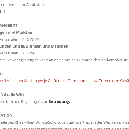
ler können am Gerät starten.
t:
1
ANGEBOT
ungen und Mädchen
keitsstufen P7 P6 P5 P4
 Jungen und III/2 Jungen und Mädchen
keitsstufen P6 P5 P4
lte Schwierigkeitsgrad kann an den einzelnen Geräten des Vierkampfes unte
G:
 3 höchsten Wertungen je Gerät (bei 4 Turnerinnen bzw. Turnern am Gerät
NG (alle WK)
Sie bitte die Regelungen zur
Betreuung.
KATION
inale des Rhein-Main-Donau-Schulcups qualifiziert sich in der Wettkampfklass