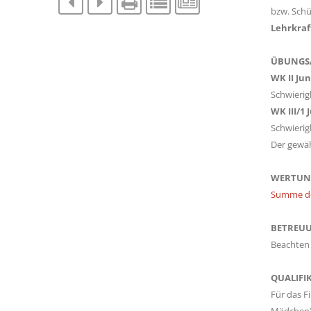
bzw. Schü
Lehrkraf
ÜBUNGS
WK II J
Schwierig
WK III/1
Schwierig
Der gewäh
WERTUN
Summe der
BETREUU
Beachten 
QUALIFI
Für das F