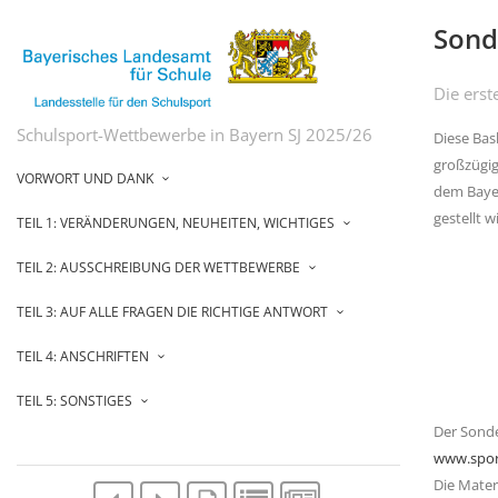
Sond
Die erst
Schulsport-Wettbewerbe in Bayern SJ 2025/26
Diese Bas
großzügig
VORWORT UND DANK
dem Bayer
gestellt w
TEIL 1: VERÄNDERUNGEN, NEUHEITEN, WICHTIGES
TEIL 2: AUSSCHREIBUNG DER WETTBEWERBE
TEIL 3: AUF ALLE FRAGEN DIE RICHTIGE ANTWORT
TEIL 4: ANSCHRIFTEN
TEIL 5: SONSTIGES
Der Sonde
www.spor
Die Mater