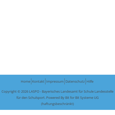
Home
Kontakt
Impressum
Datenschutz
Hilfe
Copyright © 2026 LASPO - Bayerisches Landesamt für Schule Landesstelle
für den Schulsport. Powered By
Bit for Bit Systeme UG
(haftungsbeschränkt)