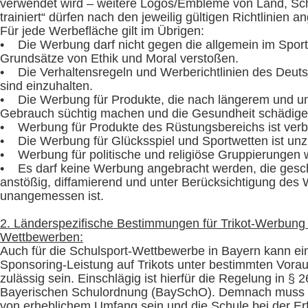
verwendet wird – weitere Logos/Embleme von Land, Sc
trainiert“ dürfen nach den jeweilig gültigen Richtlinien 
Für jede Werbefläche gilt im Übrigen:
• Die Werbung darf nicht gegen die allgemein im Sport
Grundsätze von Ethik und Moral verstoßen.
• Die Verhaltensregeln und Werberichtlinien des Deut
sind einzuhalten.
• Die Werbung für Produkte, die nach längerem und un
Gebrauch süchtig machen und die Gesundheit schädigen,
• Werbung für Produkte des Rüstungsbereichs ist verb
• Die Werbung für Glücksspiel und Sportwetten ist unz
• Werbung für politische und religiöse Gruppierungen wi
• Es darf keine Werbung angebracht werden, die gesc
anstößig, diffamierend und unter Berücksichtigung des
unangemessen ist.
2. Länderspezifische Bestimmungen für Trikot-Werbung 
Wettbewerben:
Auch für die Schulsport-Wettbewerbe in Bayern kann ein
Sponsoring-Leistung auf Trikots unter bestimmten Vor
zulässig sein. Einschlägig ist hierfür die Regelung in § 2
Bayerischen Schulordnung (BaySchO). Demnach muss
von erheblichem Umfang sein und die Schule bei der Erf