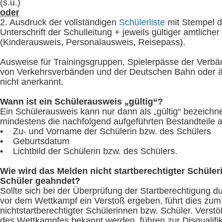
(s.u.)
oder
2. Ausdruck der vollständigen
Schülerliste
mit Stempel d
Unterschrift der Schulleitung + jeweils gültiger amtlicher
(Kinderausweis, Personalausweis, Reisepass).
Ausweise für Trainingsgruppen, Spielerpässe der Verb
von Verkehrsverbänden und der Deutschen Bahn oder 
nicht anerkannt.
Wann ist ein Schülerausweis „gültig“?
Ein Schülerausweis kann nur dann als „gültig“ bezeichn
mindestens die nachfolgend aufgeführten Bestandteile a
• Zu- und Vorname der Schülerin bzw. des Schülers
• Geburtsdatum
• Lichtbild der Schülerin bzw. des Schülers.
Wie wird das Melden nicht startberechtigter Schüle
Schüler geahndet?
Sollte sich bei der Überprüfung der Startberechtigung d
vor dem Wettkampf ein Verstoß ergeben, führt dies zu
nichtstartberechtigter Schülerinnen bzw. Schüler. Verst
des Wettkampfes bekannt werden, führen zur Disqualifik