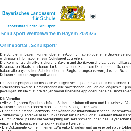
Schulsport-Wettbewerbe in Bayern 2025/26
Onlineportal „Schulsport“
Die Schulen in Bayern können über eine App (nur Tablet) oder eine Browserversion 
wichtigsten Informationen zum Schulsport zugreifen.
Die Kommunale Unfallversicherung Bayern und die Bayerische Landesunfallkas
Bayerischen Staatsministerium für Unterricht und Kultus ein Onlineportal „Schulsport
haben alle bayerischen Schulen über ein Registrierungspasswort, das den Schull
Kultusministerium zugesandt wurde.
Das Schulsportportal umfasst alle wichtigen schulsportrelevanten Informationen,
Sicherheitshinweise. Damit erhalten alle bayerischen Schulen die Möglichkeit, jede
jeweiligen Inhalte zuzugreifen, entweder über eine App oder über eine Browserver
Die Vorteile:
• Alle verfügbaren Sportbroschüren, Sicherheitsinformationen und Hinweise zu Vor
Kultusministeriums können mobil oder am PC abgerufen werden.
• Über eine einfache Stichwortsuche können die Informationen schnell beschafft w
• Zahlreiche Querverweise mit Links führen mit einem Klick zu weiteren interessan
• Durch Videoclips und die Verknüpfung mit Bekanntmachungen des Bayerischen 
einzelne Textpassagen interaktiv visualisiert werden.
• Die Dokumente können in einen „Warenkorb“ gelegt und an eine beliebige E-Mai