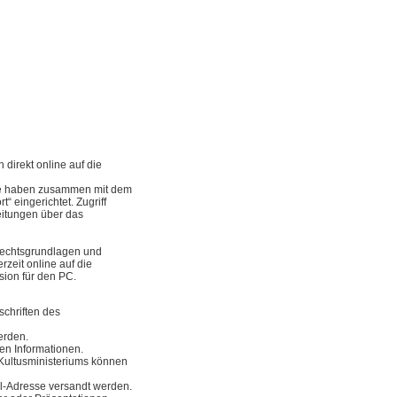
direkt online auf die
se haben zusammen mit dem
“ eingerichtet. Zugriff
eitungen über das
 Rechtsgrundlagen und
rzeit online auf die
sion für den PC.
schriften des
erden.
ten Informationen.
Kultusministeriums können
l-Adresse versandt werden.