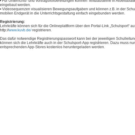
• Für Unterrichts- und Vortragsvorbereitungen können Textbausteine in Arbeitsblät
eingebaut werden.
• Videosequenzen visualisieren Bewegungsaufgaben und können z.B. in der Schul
mobilen Endgerät in die Unterrichtsgestaltung einfach eingebunden werden.
Registrierung:
Lehrkräfte können sich für die Onlineplattform über den Portal-Link „Schulsport“ auf
http://
www.kuvb.de/
registrieren.
Das dafür notwendige Registrierungspasswort kann bei der jeweiligen Schulleitu
können sich die Lehrkräfte auch in der Schulsport-App registrieren. Dazu muss nur
entsprechenden App-Stores kostenlos heruntergeladen werden.