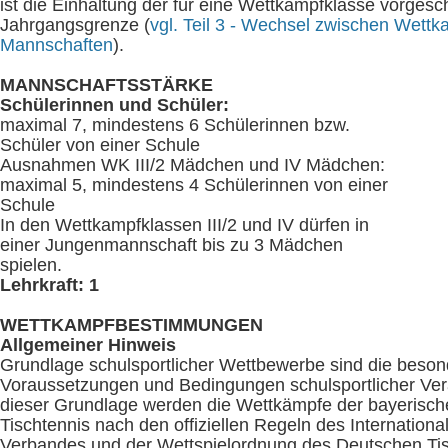
ist die Einhaltung der für eine Wettkampfklasse vorges
Jahrgangsgrenze (
vgl. Teil 3 - Wechsel zwischen Wett
Mannschaften
).
MANNSCHAFTSSTÄRKE
Schülerinnen und Schüler:
maximal 7, mindestens 6 Schülerinnen bzw.
Schüler von einer Schule
Ausnahmen WK III/2 Mädchen und IV Mädchen:
maximal 5, mindestens 4 Schülerinnen von einer
Schule
In den Wettkampfklassen III/2 und IV dürfen in
einer Jungenmannschaft bis zu 3 Mädchen
spielen.
Lehrkraft: 1
WETTKAMPFBESTIMMUNGEN
Allgemeiner Hinweis
Grundlage schulsportlicher Wettbewerbe sind die beso
Voraussetzungen und Bedingungen schulsportlicher Ver
dieser Grundlage werden die Wettkämpfe der bayerisch
Tischtennis nach den offiziellen Regeln des Internationa
Verbandes und der Wettspielordnung des Deutschen Ti