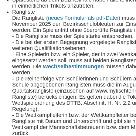
in einheitlichen Trikots anzutreten.
Rangliste
Die Rangliste
(neues Formular als pdf-Datei)
muss 
November 2025 den Bezirksschulobleuten zur Einsi
werden. Ein Spielantritt ohne überprüfte Rangliste i
- Die Rangliste muss der Spielstärke entsprechen.
- Die bei der ersten Begegnung vorgelegte Rangliste
weiteren Qualifikationsebenen.
- Eine Spielerin bzw. ein Spieler, der in zwei Wett
eingesetzt werden soll, muss auf beiden Ranglisten
werden. Die
Wechselbestimmungen
müssen dabe
werden.
- Die Reihenfolge von Schülerinnen und Schülern a
Schule abgegebenen Ranglisten muss die im Augu
Quartalsrangliste (einzusehen auf
www.mytischten
Rangliste) berücksichtigen. Es gelten dabei die T
Wettspielordnung des DTTB, Abschnitt H, Nr. 2.2 u
Regelung).
- Die Wettkampfleiterin bzw. der Wettkampfleiter bes
Rangliste mit Datum und Unterschrift und gibt sie
Wettkampf der Mannschaftsbetreuerin bzw. dem M
zurück.