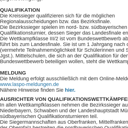
QUALIFIKATION
Die Kreissieger qualifizieren sich für die möglichen
Regionalausscheidungen bzw. das Bezirksfinale.
Die Bezirkssieger spielen im nord- bzw. südbayerischen
Qualifikationsturnier, dessen Sieger das Landesfinale er
Die Wettkampfklasse III/2 ist vom Bundeswettbewerb a
führt bis zum Landesfinale. Sie ist um 1 Jahrgang nach 
(vermehrte Teilnahmemöglichkeit für Schülerinnen und S
Jgst.). Mittelschulen, die sich an der Qualifikation für de
Bundeswettbewerb beteiligen wollen, steht die Wettkampf
MELDUNG
Die Meldung erfolgt ausschließlich mit dem Online-Mel
www.laspo-meldungen.de
Nähere Hinweise finden Sie
hier.
AUSRICHTER VON QUALIFIKATIONSWETTKÄMPFE
In allen Wettkampfklassen nehmen die Bezirkssieger a
Niederbayern, Schwaben und der Landeshauptstadt Mü
südbayerischen Qualifikationsturnieren teil.
Die Siegermannschaften aus Oberfranken, Mittelfranken
der Oberpfalz bestreiten die nordbayerischen Qualifikati