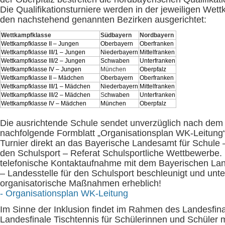
Die Qualifikationsturniere werden in der jeweiligen Wet
den nachstehend genannten Bezirken ausgerichtet:
Wettkampfklasse
Südbayern
Nordbayern
Wettkampfklasse II – Jungen
Oberbayern
Oberfranken
Wettkampfklasse III/1 – Jungen
Niederbayern
Mittelfranken
Wettkampfklasse III/2 – Jungen
Schwaben
Unterfranken
Wettkampfklasse IV – Jungen
München
Oberpfalz
Wettkampfklasse II – Mädchen
Oberbayern
Oberfranken
Wettkampfklasse III/1 – Mädchen
Niederbayern
Mittelfranken
Wettkampfklasse III/2 – Mädchen
S
chwaben
Unterfranken
Wettkampfklasse IV – Mädchen
München
Oberpfalz
Die ausrichtende Schule sendet unverzüglich nach dem 
nachfolgende Formblatt „Organisationsplan WK-Leitung“ 
Turnier direkt an das Bayerische Landesamt für Schule –
den Schulsport – Referat Schulsportliche Wettbewerbe.
telefonische Kontaktaufnahme mit dem Bayerischen La
– Landesstelle für den Schulsport beschleunigt und unter
organisatorische Maßnahmen erheblich!
- Organisationsplan WK-Leitung
Im Sinne der Inklusion findet im Rahmen des Landesfin
Landesfinale Tischtennis für Schülerinnen und Schüler 