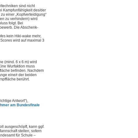
techniken sind nicht
ei Kampfunfähigkeit des/der
zu einer „Kopfverteidigung“
en zu verhindern) wird
uss folgt. Bei
tbewerb. Die Abschenk-
fes kein Hiki-wake mehr,
 Scores wird auf maximal 3
he (mind. 6 x 6 m) wird
 Eine Wurfaktion muss
ffläche befinden. Nachdem
ange eine/r der beiden
mpffläche berührt.
ichtige Antwort“),
nehmer am Bundesfinale
ll ausgeschöpft, kann ggf.
Mannschaft stellen, sofern
Landesamt für Schule –