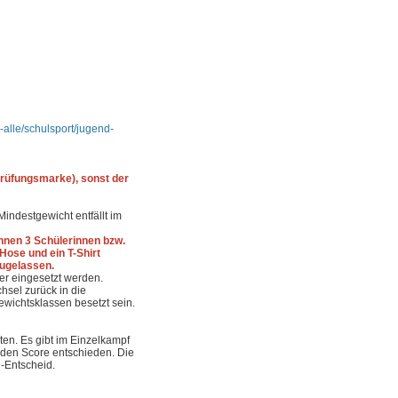
-alle/schulsport/jugend-
 Prüfungsmarke), sonst der
Mindestgewicht entfällt im
nnen 3 Schülerinnen bzw.
ose und ein T-Shirt
zugelassen.
er eingesetzt werden.
hsel zurück in die
wichtsklassen besetzt sein.
en. Es gibt im Einzelkampf
lden Score entschieden. Die
-Entscheid.