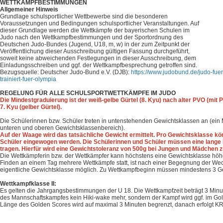
WETTKAMPFBESTIMMUNGEN
Allgemeiner Hinweis
Grundlage schulsportlicher Wettbewerbe sind die besonderen
Voraussetzungen und Bedingungen schulsportlicher Veranstaltungen. Auf
dieser Grundlage werden die Wettkämpfe der bayerischen Schulen im
Judo nach den Wettkampfbestimmungen und der Sportordnung des
Deutschen Judo-Bundes (Jugend, U18, m, w) in der zum Zeitpunkt der
Veröffentlichung dieser Ausschreibung gültigen Fassung durchgeführt,
soweit keine abweichenden Festlegungen in dieser Ausschreibung, dem
Einladungsschreiben und ggf. der Wettkampfbesprechung getroffen sind.
Bezugsquelle: Deutscher Judo-Bund e.V. (DJB):
https://www.judobund.de/judo-fuer
trainiert-fuer-olympia
REGELUNG FÜR ALLE SCHULSPORTWETTKÄMPFE IM JUDO
Die Mindestgraduierung ist der weiß-gelbe Gürtel (8. Kyu) nach alter PVO (mit
7. Kyu (gelber Gürtel).
Die Schülerinnen bzw. Schüler treten in untenstehenden Gewichtsklassen an
(ein 
unteren und oberen Gewichtsklassenbereich).
Auf der Waage wird das tatsächliche Gewicht ermittelt. Pro Gewichtsklasse kö
Schüler eingewogen werden. Die Schülerinnen und Schüler müssen eine lange H
tragen. Hierfür wird eine Gewichtstoleranz von 500g bei Jungen und Mädchen 
Die Wettkämpferin bzw. der Wettkämpfer kann höchstens eine Gewichtsklasse höh
Finden an einem Tag mehrere Wettkämpfe statt, ist nach einer Begegnung der Wec
eigentliche Gewichtsklasse möglich. Zu Wettkampfbeginn müssen mindestens 3 Ge
Wettkampfklasse II:
Es gelten die Jahrgangsbestimmungen der U 18. Die Wettkampfzeit beträgt 3 Minut
des Mannschaftskampfes kein Hiki-wake mehr, sondern der Kampf wird ggf. im Go
Länge des Golden Scores wird auf maximal 3 Minuten begrenzt, danach erfolgt KR