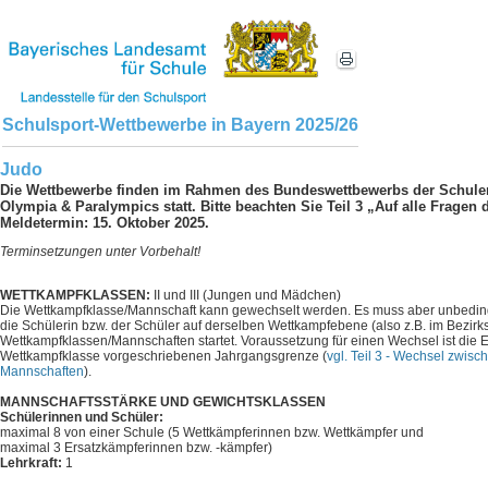
Schulsport-Wettbewerbe in Bayern 2025/26
Judo
Die Wettbewerbe finden im Rahmen des Bundeswettbewerbs der Schulen 
Olympia & Paralympics statt. Bitte beachten Sie Teil 3 „Auf alle Fragen d
Meldetermin: 15. Oktober 2025.
Terminsetzungen unter Vorbehalt!
WETTKAMPFKLASSEN:
II und III (Jungen und Mädchen)
Die Wettkampfklasse/Mannschaft kann gewechselt werden. Es muss aber unbedingt
die Schülerin bzw. der Schüler auf derselben Wettkampfebene (also z.B. im Bezirksf
Wettkampfklassen/Mannschaften startet. Voraussetzung für einen Wechsel ist die E
Wettkampfklasse vorgeschriebenen Jahrgangsgrenze (
vgl. Teil 3 - Wechsel zwis
Mannschaften
).
MANNSCHAFTSSTÄRKE UND GEWICHTSKLASSEN
Schülerinnen und Schüler:
maximal 8 von einer Schule (5 Wettkämpferinnen bzw. Wettkämpfer und
maximal 3 Ersatzkämpferinnen bzw. -kämpfer)
Lehrkraft:
1