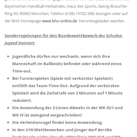
Bayerischen Handball-Verbandes, Haus des Sports, Georg-Brauchle-
Ring 93, 80992 München, Telefon (0 89) 15702-308, bezogen oder auf
der BHV-Homepage
www.bhv-online.de
heruntergeladen werden.
Sonderregelungen für den Bundeswettbewerb der Schulen
Jugend trainiert:
Jugendliche dürfen nur wechseln, wenn sich ihre
Mannschaft im Ballbesitz befindet oder während eines
Time-out.
Bei Turnierspielen (Spiele mit verkürzter Spielzeit)
entfällt das Team-Time-Out. Aufgrund der verkürzten
Spielzeit wird die Zeitstrafe von 2 Minuten auf 1 Minute
reduziert.
Die Anwendung der 2-Linien-Abwehr in der WK III/1 und
WK IV ist zwingend vorgeschrieben!
Die Verletztenregel findet keine Anwendung.
In den U16-Wettbewerben und jünger darf der/die
Torhüter/in nicht über die Mittellinie (WK III/1 und WK