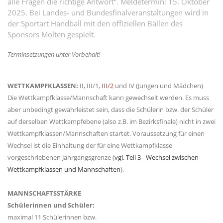
alle Fragen die richtige Antwort“. Meldetermin: 15. Oktober
2025. Bei Landes- und Bundesfinalveranstaltungen wird in
der Sportart Handball mit den offiziellen Bällen des
Sponsors Molten gespielt.
Terminsetzungen unter Vorbehalt!
WETTKAMPFKLASSEN:
II, III/1,
III/2
und IV (Jungen und Mädchen)
Die Wettkampfklasse/Mannschaft kann gewechselt werden. Es muss
aber unbedingt gewährleistet sein, dass die Schülerin bzw. der Schüler
auf derselben Wettkampfebene (also z.B. im Bezirksfinale) nicht in zwei
Wettkampfklassen/Mannschaften startet. Voraussetzung für einen
Wechsel ist die Einhaltung der für eine Wettkampfklasse
vorgeschriebenen Jahrgangsgrenze (
vgl. Teil 3 - Wechsel zwischen
Wettkampfklassen und Mannschaften
).
MANNSCHAFTSSTÄRKE
Schülerinnen und Schüler:
maximal 11 Schülerinnen bzw.