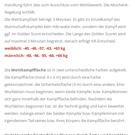
Handlung führt dies zum Ausschluss vom Wettbewerb. Die Abschenk-
Regelung entfällt.
Die Wettkampfzeit beträgt 3 Minuten. Es gibt im Einzelkampf des
Mannschaftskampfes kein Hiki-wake mehr, sondern der Kampf wird
ggf. im Golden Score entschieden. Die Länge des Golden Scores wird
auf maximal 3 Minuten begrenzt, danach erfolgt KR-Entscheid.
weiblich: -40, -48, -57, -63, +63 kg
männlich: -40, -46, -55, -66, +66 kg
Die
Wettkampffläche
ist in zwei unterschiedliche Farben aufgeteilt.
Die Kampffläche (mind. 6 x 6 m) wird durch eine Farbe
gekennzeichnet, die Sicherheitsfläche (3 m) durch eine andere. Eine
Wurfaktion muss beginnen, wenn beide Kämpfer bzw. Kämpferinnen
sich ganz innerhalb der Kampffläche befinden. Nachdem die
Wurfaktion begonnen hat, ist die Technik gültig und kann bewertet
werden, solange eine/r der beiden Kämpfer bzw. Kämpferinnen mit
irgendeinem Teil seines bzw. ihres Körpers die Kampffläche berührt.
Verletzungsbedingte Behandlungen durch Ärzte und Sanitäter